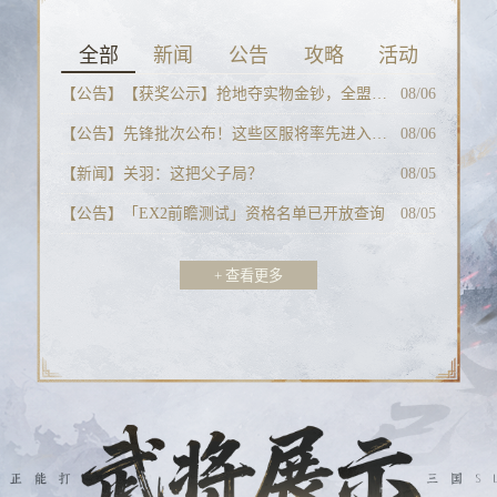
全部
新闻
公告
攻略
活动
【公告】【获奖公示】抢地夺实物金钞，全盟开金锭盲盒！
08/06
【公告】先锋批次公布！这些区服将率先进入EX2赛季「决胜荆襄」
08/06
【新闻】关羽：这把父子局？
08/05
【公告】「EX2前瞻测试」资格名单已开放查询
08/05
【公告】《九牧之野》「EX2赛季」前瞻测试将于8月8日正式开启
08/03
+ 查看更多
【新闻】【EX2武将前瞻】重伤追击？燃烧增幅？战场体系迎来全新补强
07/31